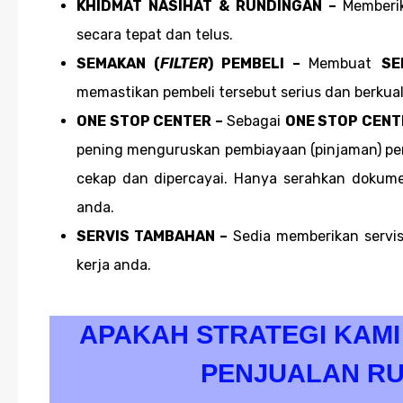
KHIDMAT NASIHAT & RUNDINGAN –
Memberi
secara tepat dan telus.
SEMAKAN (
FILTER
) PEMBELI –
Membuat
SE
memastikan pembeli tersebut serius dan berkuali
ONE STOP CENTER –
Sebagai
ONE STOP CENT
pening menguruskan pembiayaan (pinjaman) pemb
cekap dan dipercayai. Hanya serahkan dokume
anda.
SERVIS TAMBAHAN –
Sedia memberikan servi
kerja anda.
APAKAH STRATEGI KAM
PENJUALAN R