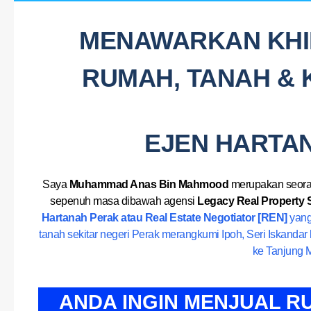
MENAWARKAN KHID
RUMAH, TANAH & K
EJEN HARTA
Saya
Muhammad Anas Bin Mahmood
merupakan seor
sepenuh masa dibawah agensi
Legacy Real Property 
Hartanah Perak atau Real Estate Negotiator [REN]
yang 
tanah sekitar negeri Perak merangkumi Ipoh, Seri Iskand
ke Tanjung 
ANDA INGIN MENJUAL R